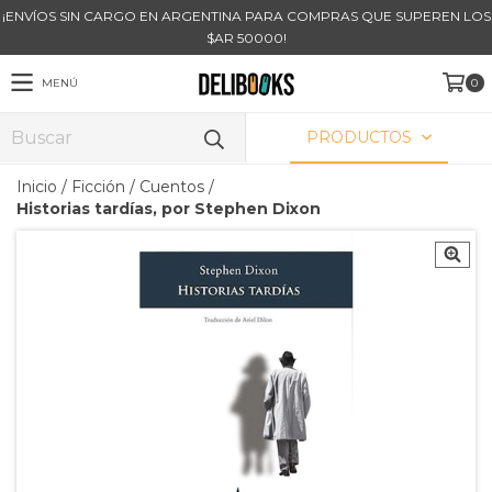
¡ENVÍOS SIN CARGO EN ARGENTINA PARA COMPRAS QUE SUPEREN LOS
$AR 50000!
MENÚ
0
PRODUCTOS
Inicio
/
Ficción
/
Cuentos
/
Historias tardías, por Stephen Dixon