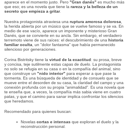
aparece en el momento justo. Pero
"Gran danés"
es mucho más
que eso; es una novela que tiene la
rareza y la belleza de un
secreto que empieza a gritar
.
Nuestra protagonista atraviesa una
ruptura amorosa dolorosa
,
la herida abierta por un músico que se vuelve famoso y se va. En
medio de ese vacío, aparece un imponente y misterioso Gran
Danés, que se convierte en su ancla. Sin embargo, el verdadero
terremoto viene de sus raíces: el descubrimiento de una
historia
familiar oculta
, un "dolor fantasma" que había permanecido
silencioso por generaciones.
Corina Bistritsky tiene la
virtud de la exactitud
: su prosa, breve
y concisa, teje sutilmente estas capas de duelo. La protagonista
no solo se refugia en su casa o en la compañía del animal, sino
que construye un
"nido interior"
para esperar a que pase la
tormenta. Es una búsqueda de identidad y de consuelo que se
mueve entre el desorden de su casa, la claridad del campo y una
conexión profunda con su propia "animalidad". Es una novela que
te enseña que, a veces, la compañía más sabia viene en cuatro
patas, y que el camino para sanar implica confrontar los silencios
que heredamos.
Recomendado para quienes buscan:
Novelas
cortas e intensas
que exploran el duelo y la
reconstrucción personal.