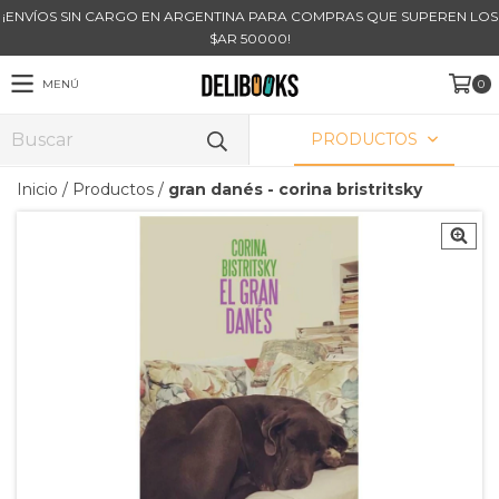
¡ENVÍOS SIN CARGO EN ARGENTINA PARA COMPRAS QUE SUPEREN LOS
$AR 50000!
MENÚ
0
PRODUCTOS
Inicio
/
Productos
/
gran danés - corina bristritsky