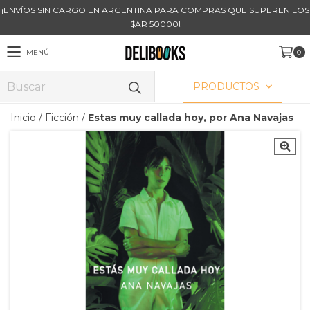
¡ENVÍOS SIN CARGO EN ARGENTINA PARA COMPRAS QUE SUPEREN LOS
$AR 50000!
MENÚ
0
PRODUCTOS
Inicio
/
Ficción
/
Estas muy callada hoy, por Ana Navajas