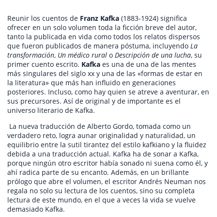
Reunir los cuentos de
Franz Kafka
(1883-1924) significa
ofrecer en un solo volumen toda la ficción breve del autor,
tanto la publicada en vida como todos los relatos dispersos
que fueron publicados de manera póstuma, incluyendo
La
transformación
,
Un médico rural
o
Descripción de una lucha
, su
primer cuento escrito.
Kafka
es una de una de las mentes
más singulares del siglo xx y una de las «formas de estar en
la literatura» que más han influido en generaciones
posteriores. Incluso, como hay quien se atreve a aventurar, en
sus precursores. Así de original y de importante es el
universo literario de Kafka.
La nueva traducción de Alberto Gordo, tomada como un
verdadero reto, logra aunar originalidad y naturalidad, un
equilibrio entre la sutil tirantez del estilo kafkiano y la fluidez
debida a una traducción actual. Kafka ha de sonar a Kafka,
porque ningún otro escritor había sonado ni suena como él, y
ahí radica parte de su encanto. Además, en un brillante
prólogo que abre el volumen, el escritor Andrés Neuman nos
regala no solo su lectura de los cuentos, sino su completa
lectura de este mundo, en el que a veces la vida se vuelve
demasiado Kafka.