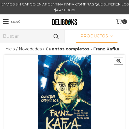
¡ENVÍOS SIN CARGO EN ARGENTINA PARA COMPRAS QUE SUPEREN LOS
$AR 50000!
MENÚ
0
PRODUCTOS
Inicio
/
Novedades
/
Cuentos completos - Franz Kafka