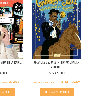
VIDA EN LA RADIO,
GRANDES DEL JAZZ INTERNACIONAL EN
..
ARGENT...
900
$33.500
erés de
$8.300
3
cuotas sin interés de
$11.166,67