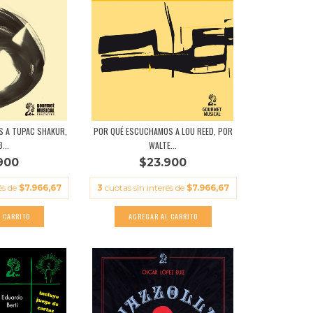
 A TUPAC SHAKUR,
POR QUÉ ESCUCHAMOS A LOU REED, POR
...
WALTE...
900
$23.900
és de
$7.966,67
3
cuotas sin interés de
$7.966,67