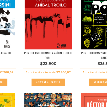
 IGNACIO
POR QUÉ ESCUCHAMOS A ANÍBAL TROILO,
POR. LECTURAS Y RE
POR...
CANC
$23.900
$35.
$7.966,67
3
cuotas sin interés de
$7.966,67
3
cuotas sin inter