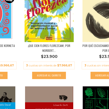
 DE KORNETA
¡QUE CIEN FLORES FLOREZCAN!, POR
POR QUÉ ESCUCHAMOS
NORBERT...
POR B
$23.900
$23.
$9.966,67
3
cuotas sin interés de
$7.966,67
3
cuotas sin inter