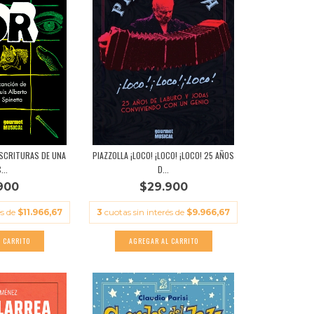
ESCRITURAS DE UNA
PIAZZOLLA ¡LOCO! ¡LOCO! ¡LOCO! 25 AÑOS
...
D...
900
$29.900
és de
$11.966,67
3
cuotas sin interés de
$9.966,67