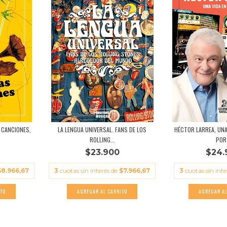
S CANCIONES,
LA LENGUA UNIVERSAL. FANS DE LOS
HÉCTOR LARREA, UNA 
ROLLING...
POR.
$23.900
$24.
$8.966,67
3
cuotas sin interés de
$7.966,67
3
cuotas sin int